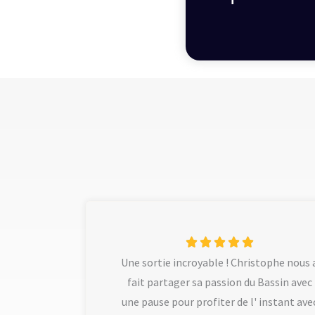
N





Une sortie incroyable ! Christophe nous 
o
fait partager sa passion du Bassin avec
t
une pause pour profiter de l' instant ave
é