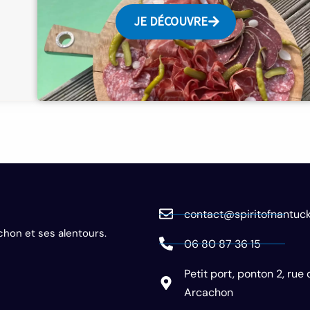
JE DÉCOUVRE
contact@spiritofnantuck
chon et ses alentours.
06 80 87 36 15
Petit port, ponton 2, rue
Arcachon