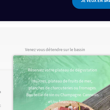
JE VEUX EN SA
Venez vous détendre sur le bassin
Réservez votre plateau de dégustation
Huîtres, plateau de fruits de mer,
planches de charcuteries ou fromages.
a
Bouteille de vin ou Champagne. Cannelés
et/ou financiers.
c