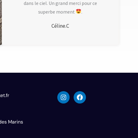
dans le ciel. Un grand merci pour ce
5
superbe moment
s
.
u
Céline.C
r
5
I
F
et.fr
n
a
s
c
t
e
a
b
 des Marins
g
o
r
o
a
k