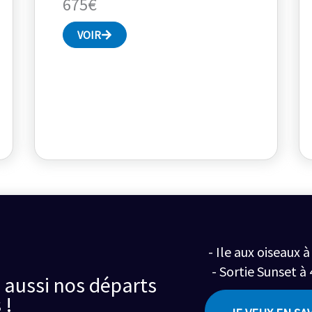
675€
VOIR
- Ile aux oiseaux 
- Sortie Sunset à
 aussi nos départs
 !