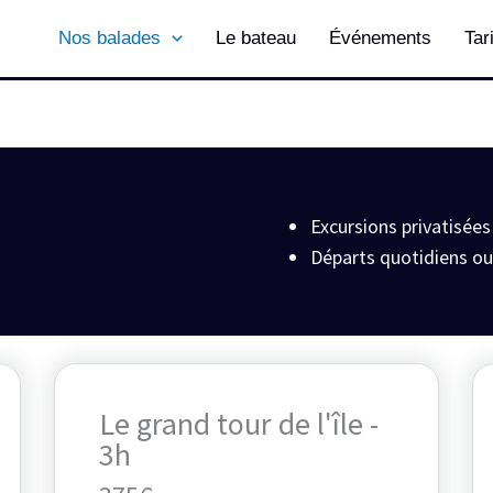
Nos balades
Le bateau
Événements
Tar
Excursions privatisées
Départs quotidiens ou
Le grand tour de l'île -
3h