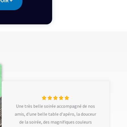
VOIR +
N





Une très belle soirée accompagné de nos
o
amis, d'une belle table d'apéro, la douceur
t
de la soirée, des magnifiques couleurs
é