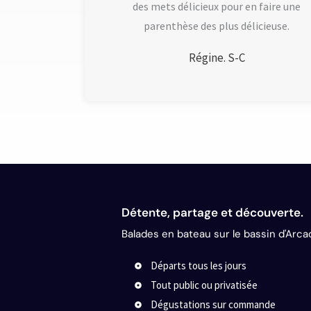
des mets délicieux pour en faire une
5
parenthèse des plus délicieuse.
s
u
Régine. S-C
r
5
Détente, partage et découverte.
Balades en bateau sur le bassin d'Arca
Départs tous les jours
Tout public ou privatisée
Dégustations sur commande