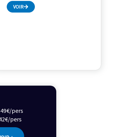
VOIR
à 49€/pers
 42€/pers