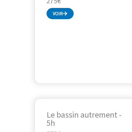
275€
VOIR
Le bassin autrement -
5h