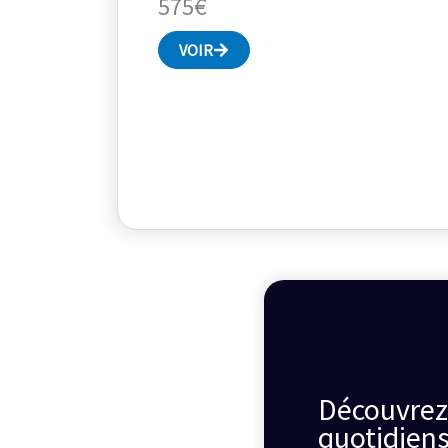
575€
VOIR
Découvrez
quotidiens