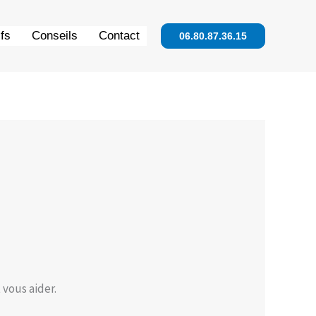
ifs
Conseils
Contact
06.80.87.36.15
vous aider.