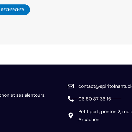
contact@spiritofnantuck
chon et ses alentours.
06 80 87 36 15
Petit port, ponton 2, rue
Arcachon